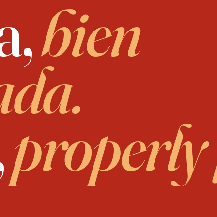
a,
bien
ada.
,
properly