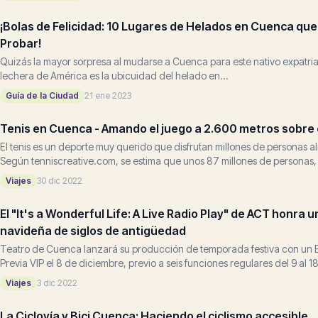
¡Bolas de Felicidad: 10 Lugares de Helados en Cuenca qu
Probar!
Quizás la mayor sorpresa al mudarse a Cuenca para este nativo expatriad
lechera de América es la ubicuidad del helado en...
Guía de la Ciudad
21 ene 2023
Tenis en Cuenca - Amando el juego a 2.600 metros sobre e
El tenis es un deporte muy querido que disfrutan millones de personas 
Según tenniscreative.com, se estima que unos 87 millones de personas, o 
Viajes
30 dic 2022
El "It's a Wonderful Life: A Live Radio Play" de ACT honra u
navideña de siglos de antigüedad
Teatro de Cuenca lanzará su producción de temporada festiva con un E
Previa VIP el 8 de diciembre, previo a seis funciones regulares del 9 al 
Puede que pensemos en It's a...
Viajes
3 dic 2022
La Ciclovía y Bici Cuenca: Haciendo el ciclismo accesible