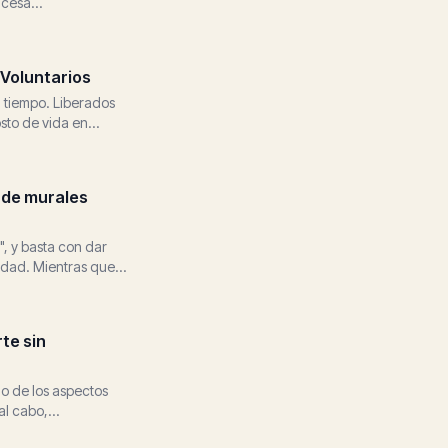
cesa...
 Voluntarios
l tiempo. Liberados
sto de vida en
 de murales
, y basta con dar
nidad. Mientras que
te sin
no de los aspectos
l cabo,...