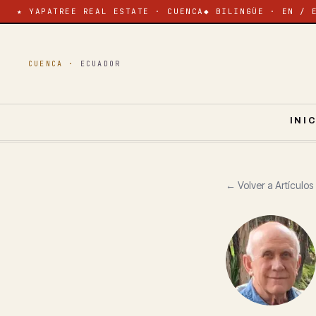
★ YAPATREE REAL ESTATE · CUENCA
◆ BILINGÜE · EN / 
CUENCA ·
ECUADOR
INI
← Volver a Artículos