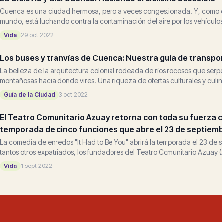
Cuenca es una ciudad hermosa, pero a veces congestionada. Y, como 
mundo, está luchando contra la contaminación del aire por los vehículos
Vida
29 oct 2022
Los buses y tranvías de Cuenca: Nuestra guía de transpo
La belleza de la arquitectura colonial rodeada de ríos rocosos que serpe
montañosas hacia donde vires. Una riqueza de ofertas culturales y culina
Guía de la Ciudad
3 oct 2022
El Teatro Comunitario Azuay retorna con toda su fuerza 
temporada de cinco funciones que abre el 23 de septiem
La comedia de enredos "It Had to Be You" abrirá la temporada el 23 de
tantos otros expatriados, los fundadores del Teatro Comunitario Azuay 
atraídos...
Vida
1 sept 2022