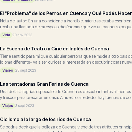
El "Problema" de los Perros en Cuenca y Qué Podés Hace
Nota del autor: En una coincidencia increíble, mientras estaba escribiend
recibí una llamada de mi esposo diciéndome que vio un cachorro pequ
improvisada...
Vida
20 nov 2023
La Escena de Teatro y Cine en Inglés de Cuenca
Tiene sentido para mí que cualquier persona que se mude a otro país d
idioma diferente– va a ser curiosa e interesada en descubrir cosas nueva
Viajes
25 sept 2023
Las tentadoras Gran Ferias de Cuenca
Una de las alegrías especiales de Cuenca es descubrir tantos alimentos
y frescos para preparar en casa. A nuestro alrededor hay fuentes de come
Viajes
3 sept 2023
Ciclismo a lo largo de los ríos de Cuenca
Se podría decir que la belleza de Cuenca viene de tres atributos principal