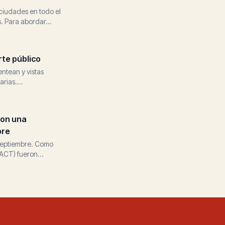
ciudades en todo el
. Para abordar...
rte público
ntean y vistas
rias....
con una
bre
 septiembre. Como
(ACT) fueron