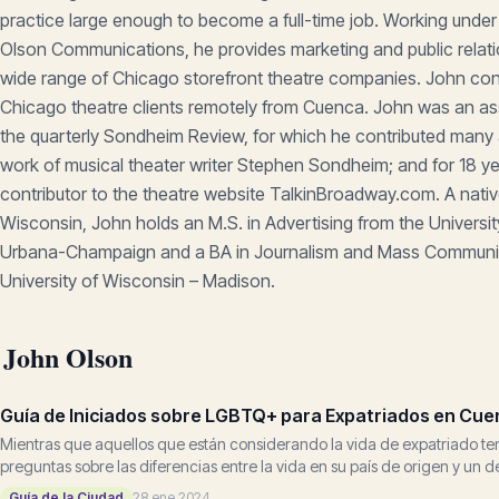
practice large enough to become a full-time job. Working unde
Olson Communications, he provides marketing and public relati
wide range of Chicago storefront theatre companies. John con
Chicago theatre clients remotely from Cuenca. John was an ass
the quarterly Sondheim Review, for which he contributed many 
work of musical theater writer Stephen Sondheim; and for 18 ye
contributor to the theatre website TalkinBroadway.com. A nati
Wisconsin, John holds an M.S. in Advertising from the University 
Urbana-Champaign and a BA in Journalism and Mass Communic
University of Wisconsin – Madison.
e John Olson
Guía de Iniciados sobre LGBTQ+ para Expatriados en Cu
Mientras que aquellos que están considerando la vida de expatriado 
preguntas sobre las diferencias entre la vida en su país de origen y un d
expatriados popular como...
Guía de la Ciudad
28 ene 2024