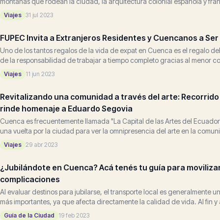
montañas que rodean la ciudad, la arquitectura colonial española y fran
Viajes
31 jul 2023
FUPEC Invita a Extranjeros Residentes y Cuencanos a Ser
Uno de los tantos regalos de la vida de expat en Cuenca es el regalo de
de la responsabilidad de trabajar a tiempo completo gracias al menor co
Cuenca...
Viajes
11 jun 2023
Revitalizando una comunidad a través del arte: Recorrido
rinde homenaje a Eduardo Segovia
Cuenca es frecuentemente llamada "La Capital de las Artes del Ecuador"
una vuelta por la ciudad para ver la omnipresencia del arte en la comu
la ciudad...
Viajes
29 abr 2023
¿Jubilándote en Cuenca? Acá tenés tu guía para movilizar
complicaciones
Al evaluar destinos para jubilarse, el transporte local es generalmente u
más importantes, ya que afecta directamente la calidad de vida. Al fin y a
Guía de la Ciudad
19 feb 2023