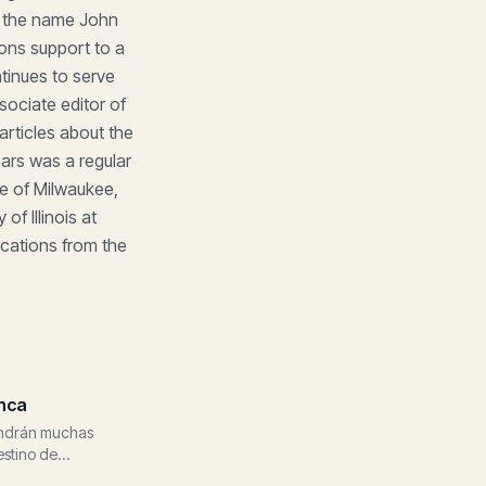
r the name John
ons support to a
tinues to serve
ociate editor of
articles about the
ars was a regular
ve of Milwaukee,
of Illinois at
ations from the
enca
tendrán muchas
estino de