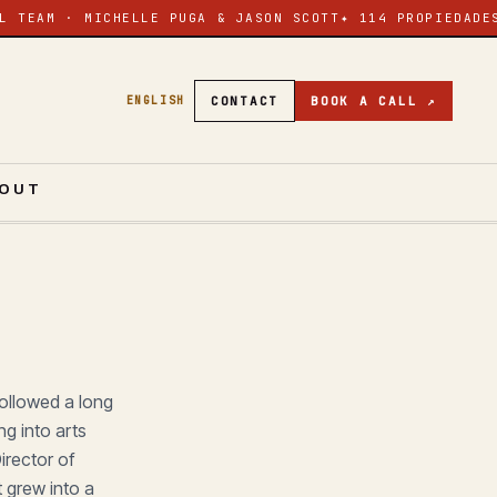
L TEAM · MICHELLE PUGA & JASON SCOTT
✦ 114 PROPIEDADE
CONTACT
BOOK A CALL ↗
ENGLISH
OUT
ollowed a long
g into arts
irector of
t grew into a