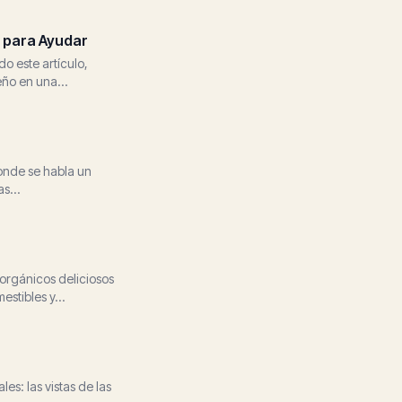
r para Ayudar
o este artículo,
eño en una
onde se habla un
s...
 orgánicos deliciosos
stibles y...
es: las vistas de las