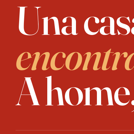
Una cas
encontr
A home