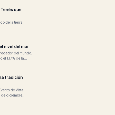
e Tenés que
o de la tierra
l nivel del mar
alrededor del mundo.
el 1,17% de la...
na tradición
vento de Vista
18 de diciembre.