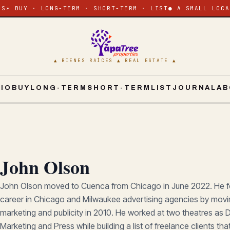
ES
✶ BUY · LONG-TERM · SHORT-TERM · LIST
● A SMALL LOCA
▲ BIENES RAÍCES ▲ REAL ESTATE ▲
CIO
BUY
LONG-TERM
SHORT-TERM
LIST
JOURNAL
AB
John Olson
John Olson moved to Cuenca from Chicago in June 2022. He f
career in Chicago and Milwaukee advertising agencies by movin
marketing and publicity in 2010. He worked at two theatres as D
Marketing and Press while building a list of freelance clients tha