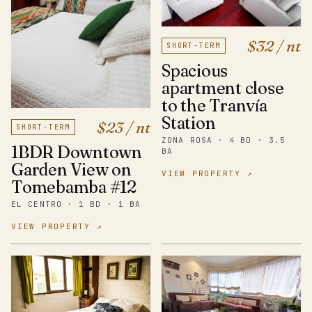
$32 / nt
SHORT-TERM
Spacious
apartment close
to the Tranvía
Station
$23 / nt
SHORT-TERM
ZONA ROSA · 4 BD · 3.5
1BDR Downtown
BA
Garden View on
VIEW PROPERTY ↗
Tomebamba #12
EL CENTRO · 1 BD · 1 BA
VIEW PROPERTY ↗