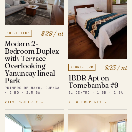
$28 / nt
SHORT-TERM
Modern 2-
Bedroom Duplex
with Terrace
Overlooking
$23 / nt
SHORT-TERM
Yanuncay lineal
1BDR Apt on
Park
Tomebamba #9
PRIMERO DE MAYO, CUENCA
· 2 BD · 2.5 BA
EL CENTRO · 1 BD · 1 BA
VIEW PROPERTY ↗
VIEW PROPERTY ↗