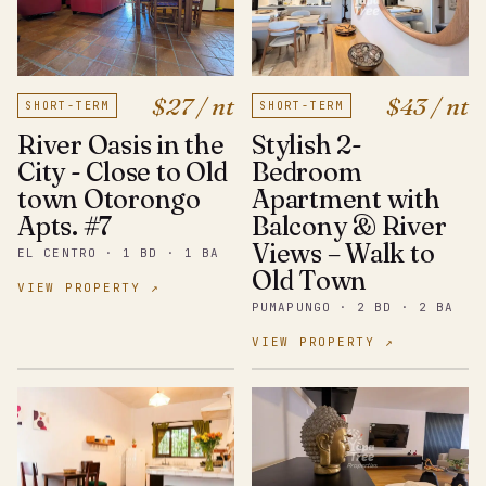
$27 / nt
$43 / nt
SHORT-TERM
SHORT-TERM
River Oasis in the
Stylish 2-
City - Close to Old
Bedroom
town Otorongo
Apartment with
Apts. #7
Balcony & River
Views – Walk to
EL CENTRO · 1 BD · 1 BA
Old Town
VIEW PROPERTY ↗
PUMAPUNGO · 2 BD · 2 BA
VIEW PROPERTY ↗