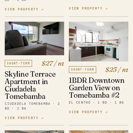
VIEW PROPERTY ↗
VIEW PROPERTY ↗
$27 / nt
SHORT-TERM
$23 / nt
SHORT-TERM
Skyline Terrace
1BDR Downtown
Apartment in
Garden View on
Ciudadela
Tomebamba #2
Tomebamba
EL CENTRO · 1 BD · 1 BA
CIUDADELA TOMEBAMBA · 2
BD · 2 BA
VIEW PROPERTY ↗
VIEW PROPERTY ↗