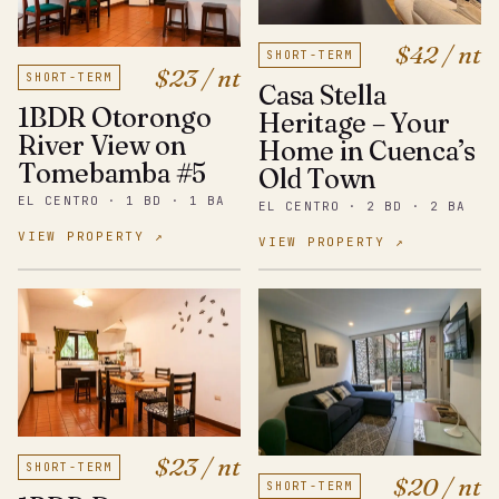
$42 / nt
SHORT-TERM
$23 / nt
SHORT-TERM
Casa Stella
1BDR Otorongo
Heritage – Your
River View on
Home in Cuenca’s
Tomebamba #5
Old Town
EL CENTRO · 1 BD · 1 BA
EL CENTRO · 2 BD · 2 BA
VIEW PROPERTY ↗
VIEW PROPERTY ↗
$23 / nt
SHORT-TERM
$20 / nt
SHORT-TERM