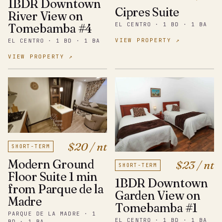
1BDR Downtown
Cipres Suite
River View on
EL CENTRO · 1 BD · 1 BA
Tomebamba #4
VIEW PROPERTY ↗
EL CENTRO · 1 BD · 1 BA
VIEW PROPERTY ↗
$20 / nt
SHORT-TERM
Modern Ground
$23 / nt
SHORT-TERM
Floor Suite 1 min
1BDR Downtown
from Parque de la
Garden View on
Madre
Tomebamba #1
PARQUE DE LA MADRE · 1
EL CENTRO · 1 BD · 1 BA
BD · 1 BA