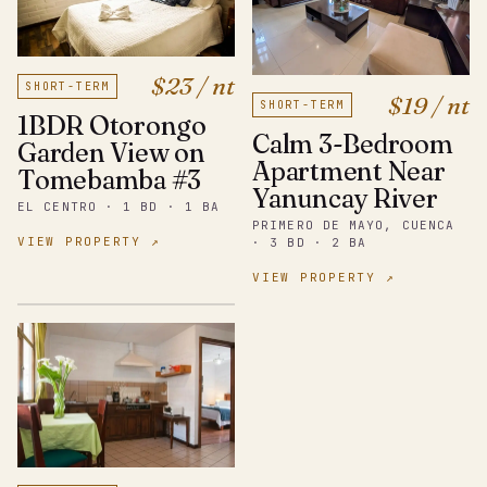
$23 / nt
SHORT-TERM
$19 / nt
SHORT-TERM
1BDR Otorongo
Calm 3-Bedroom
Garden View on
Apartment Near
Tomebamba #3
Yanuncay River
EL CENTRO · 1 BD · 1 BA
PRIMERO DE MAYO, CUENCA
VIEW PROPERTY ↗
· 3 BD · 2 BA
VIEW PROPERTY ↗