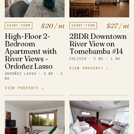
$27 / nt
$20 / nt
SHORT-TERM
SHORT-TERM
2BDR Downtown
High-Floor 2-
River View on
Bedroom
Tomebamba #14
Apartment with
River Views –
COLISEO · 2 BD · 1 BA
Ordoñez Lasso
VIEW PROPERTY ↗
ORDOÑEZ LASSO · 2 BD · 2
BA
VIEW PROPERTY ↗