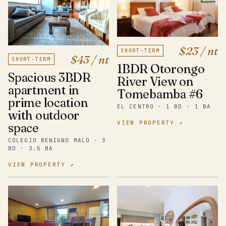
$23 / nt
SHORT-TERM
$43 / nt
SHORT-TERM
1BDR Otorongo
Spacious 3BDR
River View on
apartment in
Tomebamba #6
prime location
EL CENTRO · 1 BD · 1 BA
with outdoor
VIEW PROPERTY ↗
space
COLEGIO BENIGNO MALO · 3
BD · 3.5 BA
VIEW PROPERTY ↗