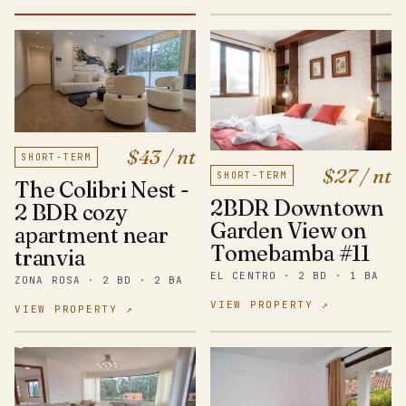
$43 / nt
SHORT-TERM
$27 / nt
SHORT-TERM
The Colibri Nest -
2BDR Downtown
2 BDR cozy
Garden View on
apartment near
Tomebamba #11
tranvia
EL CENTRO · 2 BD · 1 BA
ZONA ROSA · 2 BD · 2 BA
VIEW PROPERTY ↗
VIEW PROPERTY ↗