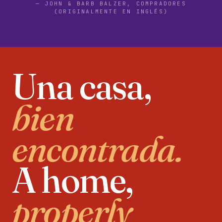
— JOHN & BARB BALZER, COMPRADORES
(ORIGINALMENTE EN INGLÉS)
Una casa,
bien
encontrada.
A home,
properly