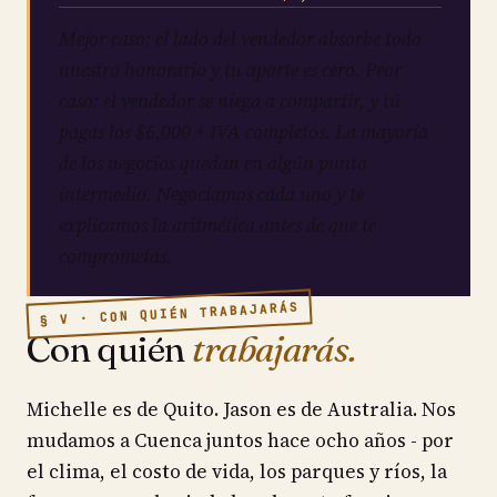
Mejor caso: el lado del vendedor absorbe todo
nuestro honorario y tu aporte es cero. Peor
caso: el vendedor se niega a compartir, y tú
pagas los $6,000 + IVA completos. La mayoría
de los negocios quedan en algún punto
intermedio. Negociamos cada uno y te
explicamos la aritmética antes de que te
comprometas.
§ V · CON QUIÉN TRABAJARÁS
Con quién
trabajarás.
Michelle es de Quito. Jason es de Australia. Nos
mudamos a Cuenca juntos hace ocho años - por
el clima, el costo de vida, los parques y ríos, la