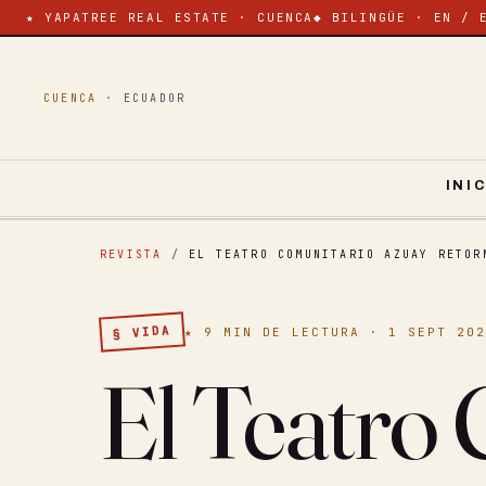
★ YAPATREE REAL ESTATE · CUENCA
◆ BILINGÜE · EN / 
CUENCA ·
ECUADOR
INI
REVISTA
/
EL TEATRO COMUNITARIO AZUAY RETOR
§ VIDA
★ 9 MIN DE LECTURA · 1 SEPT 20
El Teatro