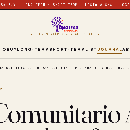
ES
✶ BUY · LONG-TERM · SHORT-TERM · LIST
● A SMALL LOCA
▲ BIENES RAÍCES ▲ REAL ESTATE ▲
CIO
BUY
LONG-TERM
SHORT-TERM
LIST
JOURNAL
AB
NA CON TODA SU FUERZA CON UNA TEMPORADA DE CINCO FUNCIO
22
 Comunitario