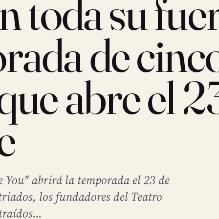
n toda su fue
rada de cinc
que abre el 2
e
e You" abrirá la temporada el 23 de
riados, los fundadores del Teatro
raídos...