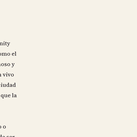
nity
omo el
ñoso y
n vivo
ciudad
 que la
o o
de ser