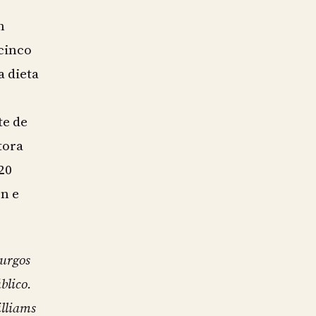
n
cinco
a dieta
te de
tora
20
n e
turgos
blico.
illiams