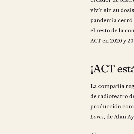
vivir sin su dosi
pandemia cerró t
el resto de la c
ACT en 2020 y 20
¡ACT está
La compañía reg
de radioteatro d
producción comp
Loves
, de Alan A