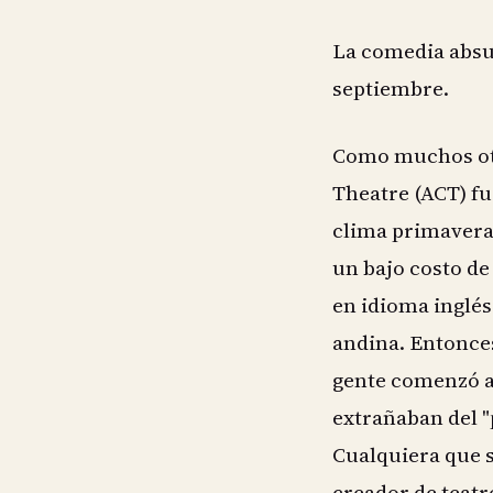
La comedia absur
septiembre.
Como muchos otr
Theatre (ACT) fu
clima primavera
un bajo costo de
en idioma inglés
andina. Entonces
gente comenzó a
extrañaban del "
Cualquiera que s
creador de teat