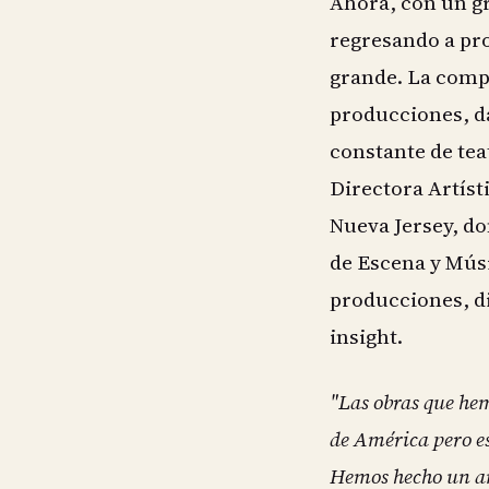
Ahora, con un gr
regresando a pr
grande. La comp
producciones, d
constante de tea
Directora Artíst
Nueva Jersey, d
de Escena y Músi
producciones, di
insight.
"Las obras que hem
de América pero es
Hemos hecho un an