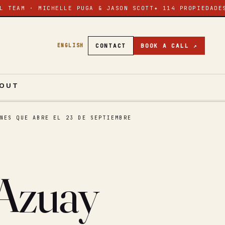
L TEAM · MICHELLE PUGA & JASON SCOTT
✦ 114 PROPIEDADE
CONTACT
BOOK A CALL ↗
ENGLISH
OUT
NES QUE ABRE EL 23 DE SEPTIEMBRE
 Azuay