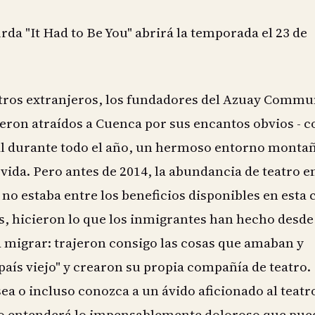
da "It Had to Be You" abrirá la temporada el 23 de
os extranjeros, los fundadores del Azuay Commu
eron atraídos a Cuenca por sus encantos obvios - c
l durante todo el año, un hermoso entorno monta
 vida. Pero antes de 2014, la abundancia de teatro e
 no estaba entre los beneficios disponibles en esta 
, hicieron lo que los inmigrantes han hecho desde
 migrar: trajeron consigo las cosas que amaban y
país viejo" y crearon su propia compañía de teatro.
ea o incluso conozca a un ávido aficionado al teatr
ro entenderá lo impensablemente doloroso que pue