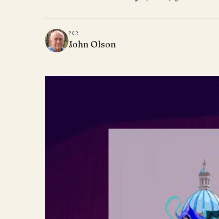
POR
John Olson