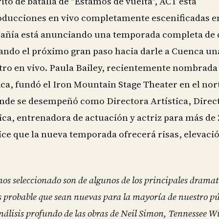
ito de batalla de "Estamos de vuelta", ACT está
oducciones en vivo completamente escenificadas e
añía está anunciando una temporada completa de 
ando el próximo gran paso hacia darle a Cuenca un
tro en vivo. Paula Bailey, recientemente nombrada
ica, fundó el Iron Mountain Stage Theater en el nor
onde se desempeñó como Directora Artística, Direc
ca, entrenadora de actuación y actriz para más de 
ce que la nueva temporada ofrecerá risas, elevació
os seleccionado son de algunos de los principales drama
 probable que sean nuevas para la mayoría de nuestro pú
álisis profundo de las obras de Neil Simon, Tennessee W