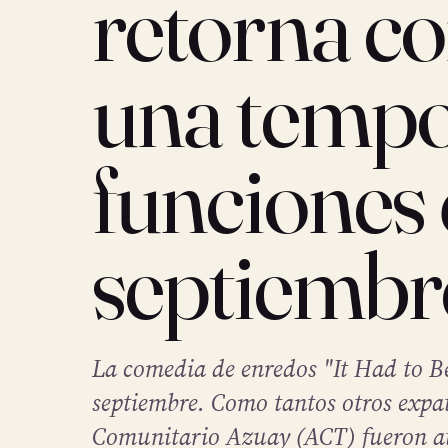
retorna co
una tempo
funciones 
septiembr
La comedia de enredos "It Had to B
septiembre. Como tantos otros expat
Comunitario Azuay (ACT) fueron at