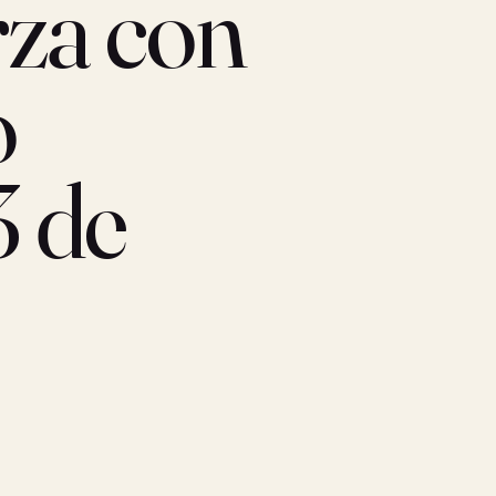
rza con
o
3 de