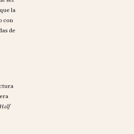
 que la
o con
das de
ctura
mera
Half