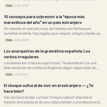
Bueno, no exactamente. Seguí leyendo para descubrir...
Vida
27 dic 2016
10 consejos para sobrevivir a la "época más
maravillosa del año" en un país extranjero
Sin importar en qué país vivas, las Holidays son famosas por
aumentar el estrés. Hay regalos que comprar, amigos y familia que
visitar, una lista de cosas que parece nunca terminar...
Vida
23 dic 2016
Los anarquistas de la gramática española: Los
verbos irregulares
Los idiomas son criaturas caprichosas. Te adormecen con una
falsa sensación de confianza fingiendo seguir reglas antes de
darse vuelta abruptamente y presentarte con...
Vida
3 oct 2016
El choque cultural de vivir en el extranjero — ¿Te
hace bien?
Foto de David Amsler. La frase "choque cultural" describe el
impacto de trasladarse de una cultura familiar a una desconocida.
Frecuentemente lo experimentan...