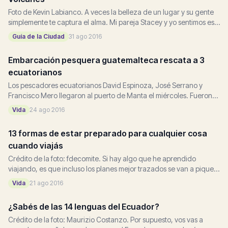
Foto de Kevin Labianco. A veces la belleza de un lugar y su gente
simplemente te captura el alma. Mi pareja Stacey y yo sentimos eso
con respecto a Cotacachi, Ecuador....
Guía de la Ciudad
31 ago 2016
Embarcación pesquera guatemalteca rescata a 3
ecuatorianos
Los pescadores ecuatorianos David Espinoza, José Serrano y
Francisco Mero llegaron al puerto de Manta el miércoles. Fueron
rescatados el sábado al noreste de...
Vida
24 ago 2016
13 formas de estar preparado para cualquier cosa
cuando viajás
Crédito de la foto: fdecomite. Si hay algo que he aprendido
viajando, es que incluso los planes mejor trazados se van a pique.
Siempre que me lanzo al camino para cualquier...
Vida
21 ago 2016
¿Sabés de las 14 lenguas del Ecuador?
Crédito de la foto: Maurizio Costanzo. Por supuesto, vos vas a