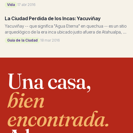
terremoto masivo ha subido a 233, según el presidente Rafael
Vida
17 abr 2016
Correa...
La Ciudad Perdida de los Incas: Yacuviñay
Yacuviñay -- que significa "Agua Eterna" en quechua -- es un sitio
arqueológico de la era inca ubicado justo afuera de Atahualpa, un
cantón en la provincia...
Guía de la Ciudad
18 mar 2016
Una casa,
bien
encontrada.