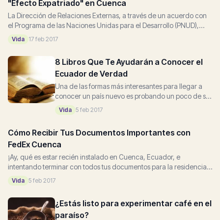
"Efecto Expatriado" en Cuenca
La Dirección de Relaciones Externas, a través de un acuerdo con
el Programa de las Naciones Unidas para el Desarrollo (PNUD),
realizó un "Estudio sobre los Impactos Socioeconómicos en...
Vida
17 feb 2017
8 Libros Que Te Ayudarán a Conocer el
Ecuador de Verdad
Una de las formas más interesantes para llegar a
conocer un país nuevo es probando un poco de su
literatura. No estoy hablando del libro "cómo
Vida
5 feb 2017
mudarse" o de las "cosas que no...
Cómo Recibir Tus Documentos Importantes con
FedEx Cuenca
¡Ay, qué es estar recién instalado en Cuenca, Ecuador, e
intentando terminar con todos tus documentos para la residencia!
¡Ya está cerca el final -- transportaste todo lo...
Vida
5 feb 2017
¿Estás listo para experimentar café en el
paraíso?