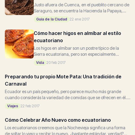
Justo afuera de Cuenca, en el pueblito cercano de
Saraguro, se encuentra la Hacienda la Papaya,
una plantación de café rica en cultura y un
Guía de la Ciudad
22 ene 2017
hermoso destino turístico biodiverso...
Cómo hacer higos en almíbar al estilo
ecuatoriano
Los higos en almíbar son un postre típico de la
Sierra ecuatoriana, pero son especialmente
prevalentes en la temporada de Carnaval, que
Vida
20 feb 2017
comienza en febrero. Estos...
Preparando tu propio Mote Pata: Una tradición de
Carnaval
Ecuador es un país pequeño, pero parece mucho más grande
cuando considerás la variedad de comidas que se ofrecen en él.
Cada zona del país tiene la suya propia...
Viajes
22 feb 2017
Cómo Celebrar Año Nuevo como ecuatoriano
Los ecuatorianos creemos que la Nochevieja significa una forma
de soltar lo viejo y recibir lo nuevo, ¿bastante estándar, verdad?