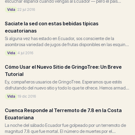
escuchar español cuando vengas al Ecuador — pero el país
también reconoce 14 lenguas indígenas, todas...
Vida
22 jul 2016
Saciate la sed con estas bebidas típicas
ecuatorianas
Si alguna vez has estado en Ecuador, sos consciente de la
asombrosa variedad de jugos de frutas disponibles en las esquinas
y en los mercados, y esperamos que hayas...
Vida
4 jul 2016
Cómo Usar el Nuevo Sitio de GringoTree: Un Breve
Tutorial
Ey, compañeros usuarios de GringoTree. Esperamos que estés
disfrutando del nuevo sitio y todo lo que te ofrece. Hemos armado
un breve tutorial sobre cómo usar algunas de las...
Vida
19 dic 2016
Cuenca Responde al Terremoto de 7.8 en la Costa
Ecuatoriana
La noche del sábado Ecuador fue golpeado por un terremoto de
magnitud 7.8 que fue mortal. El número de muertes por el