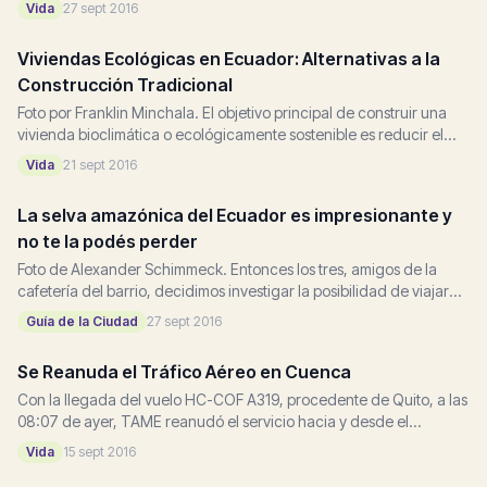
Vida
27 sept 2016
Viviendas Ecológicas en Ecuador: Alternativas a la
Construcción Tradicional
Foto por Franklin Minchala. El objetivo principal de construir una
vivienda bioclimática o ecológicamente sostenible es reducir el
impacto de la construcción en el medio ambiente. Al...
Vida
21 sept 2016
La selva amazónica del Ecuador es impresionante y
no te la podés perder
Foto de Alexander Schimmeck. Entonces los tres, amigos de la
cafetería del barrio, decidimos investigar la posibilidad de viajar
juntos. Meggan de Colorado, Cheryl...
Guía de la Ciudad
27 sept 2016
Se Reanuda el Tráfico Aéreo en Cuenca
Con la llegada del vuelo HC-COF A319, procedente de Quito, a las
08:07 de ayer, TAME reanudó el servicio hacia y desde el
Aeropuerto Mariscal La Mar en Cuenca. Las operaciones en...
Vida
15 sept 2016