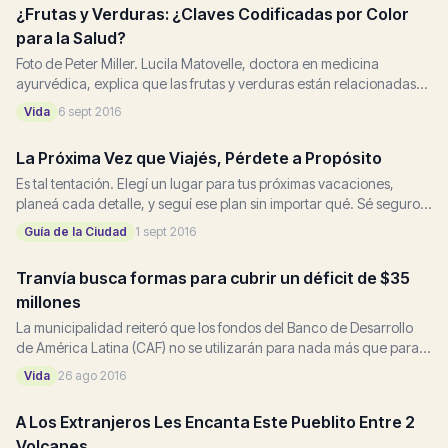
¿Frutas y Verduras: ¿Claves Codificadas por Color
para la Salud?
Foto de Peter Miller. Lucila Matovelle, doctora en medicina
ayurvédica, explica que las frutas y verduras están relacionadas
con los cinco elementos: agua, tierra,...
Vida
6 sept 2016
La Próxima Vez que Viajés, Pérdete a Propósito
Es tal tentación. Elegí un lugar para tus próximas vacaciones,
planeá cada detalle, y seguí ese plan sin importar qué. Sé seguro,
sé cierto, sé aconsejado, andá a...
Guía de la Ciudad
1 sept 2016
Tranvía busca formas para cubrir un déficit de $35
millones
La municipalidad reiteró que los fondos del Banco de Desarrollo
de América Latina (CAF) no se utilizarán para nada más que para
programas de pavimentación. "No vamos...
Vida
26 ago 2016
A Los Extranjeros Les Encanta Este Pueblito Entre 2
Volcanes