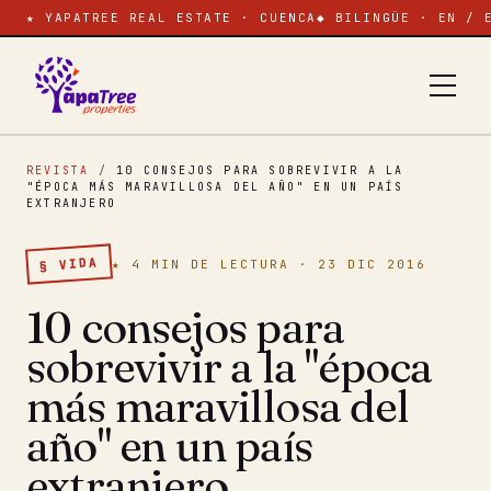
★ YAPATREE REAL ESTATE · CUENCA
◆ BILINGÜE · EN / 
REVISTA
/
10 CONSEJOS PARA SOBREVIVIR A LA
"ÉPOCA MÁS MARAVILLOSA DEL AÑO" EN UN PAÍS
EXTRANJERO
§ VIDA
★ 4 MIN DE LECTURA · 23 DIC 2016
10 consejos para
sobrevivir a la "época
más maravillosa del
año" en un país
extranjero