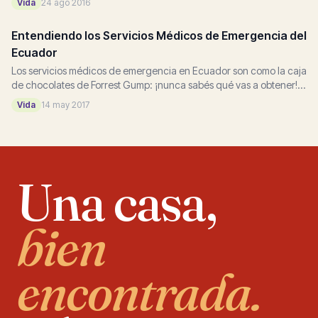
Vida
24 ago 2016
como expatriado...
Entendiendo los Servicios Médicos de Emergencia del
Ecuador
Los servicios médicos de emergencia en Ecuador son como la caja
de chocolates de Forrest Gump: ¡nunca sabés qué vas a obtener!
Lo que voy a decirte quizás no sea reconfortante, pero podría
Vida
14 may 2017
salvarte la...
Una casa,
bien
encontrada.