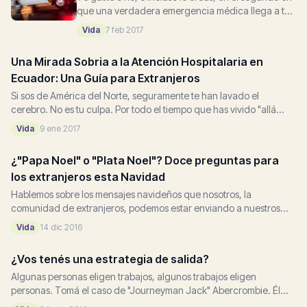
que una verdadera emergencia médica llega a tu
vida te convertís en un extraño aún más en una
Vida
7 feb 2017
tierra extraña....
Una Mirada Sobria a la Atención Hospitalaria en
Ecuador: Una Guía para Extranjeros
Si sos de América del Norte, seguramente te han lavado el
cerebro. No es tu culpa. Por todo el tiempo que has vivido "allá
arriba" tu realidad ha estado dominada...
Vida
9 ene 2017
¿"Papa Noel" o "Plata Noel"? Doce preguntas para
los extranjeros esta Navidad
Hablemos sobre los mensajes navideños que nosotros, la
comunidad de extranjeros, podemos estar enviando a nuestros
vecinos indígenas, y a su vez, cómo algunos de ellos pueden estar
Vida
14 dic 2016
abrazando...
¿Vos tenés una estrategia de salida?
Algunas personas eligen trabajos, algunos trabajos eligen
personas. Tomá el caso de "Journeyman Jack" Abercrombie. Él
está radicado en Cumbaya, Ecuador, y es un experto en la vida