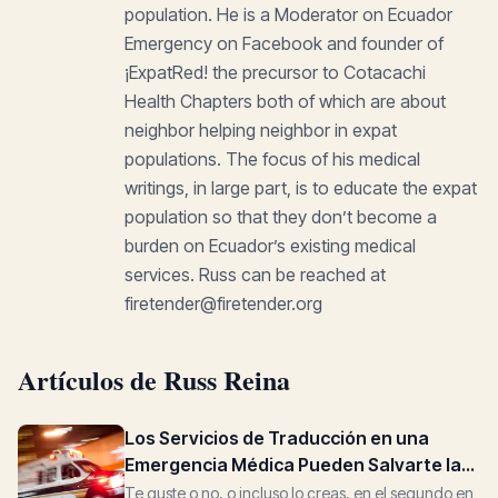
population. He is a Moderator on Ecuador
Emergency on Facebook and founder of
¡ExpatRed! the precursor to Cotacachi
Health Chapters both of which are about
neighbor helping neighbor in expat
populations. The focus of his medical
writings, in large part, is to educate the expat
population so that they don’t become a
burden on Ecuador’s existing medical
services. Russ can be reached at
firetender@firetender.org
Artículos de Russ Reina
Los Servicios de Traducción en una
Emergencia Médica Pueden Salvarte la
Vida
Te guste o no, o incluso lo creas, en el segundo en