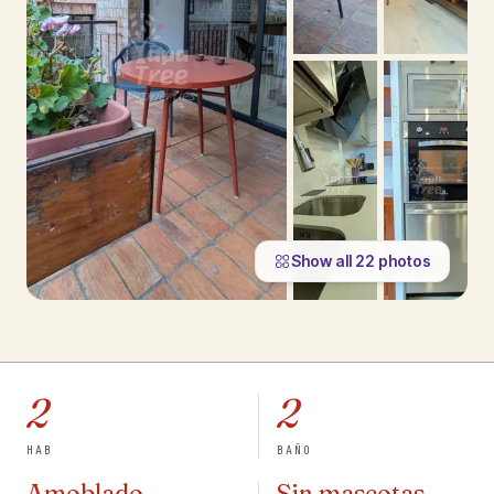
Show all
22
photos
2
2
HAB
BAÑO
Amoblado
Sin mascotas