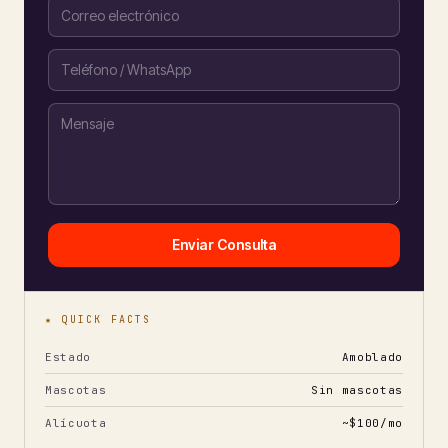
Enviar Consulta
★ QUICK FACTS
Estado
Amoblado
Mascotas
Sin mascotas
Alícuota
~$100/mo