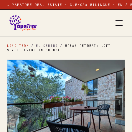
★ YAPATREE REAL ESTATE · CUENCA
◆ BILINGÜE · EN / 
LONG-TERM
/ EL CENTRO
/
URBAN RETREAT: LOFT-
STYLE LIVING IN CUENCA