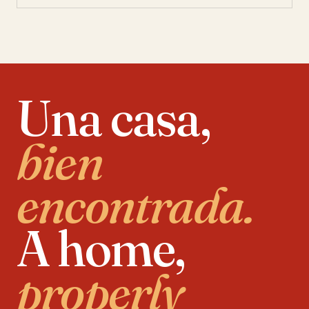
Una casa,
bien
encontrada.
A home,
properly