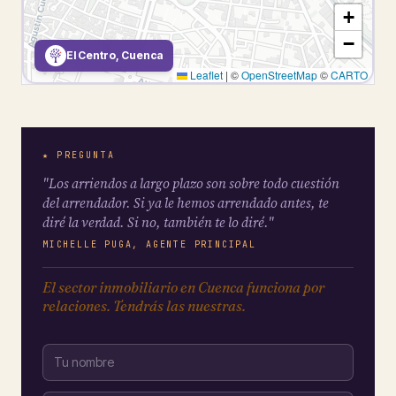
+
−
El Centro, Cuenca
Leaflet
|
©
OpenStreetMap
©
CARTO
★ PREGUNTA
"Los arriendos a largo plazo son sobre todo cuestión
del arrendador. Si ya le hemos arrendado antes, te
diré la verdad. Si no, también te lo diré."
MICHELLE PUGA, AGENTE PRINCIPAL
El sector inmobiliario en Cuenca funciona por
relaciones. Tendrás las nuestras.