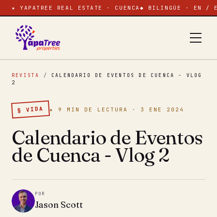
★ YAPATREE REAL ESTATE · CUENCA
◆ BILINGÜE · EN / 
REVISTA
/
CALENDARIO DE EVENTOS DE CUENCA - VLOG
2
§ VIDA
★ 9 MIN DE LECTURA · 3 ENE 2024
Calendario de Eventos
de Cuenca - Vlog 2
POR
Jason Scott