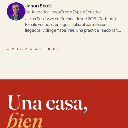
Jason Scott
Co-fundador · YapaTree y Expats Ecuador
Jason Scott vive en Cuenca desde 2018. Co-fundó
Expats Ecuador, una guía cultural para recién
llegados, y dirige YapaTree, una práctica inmobiliaria,
junto a su esposa Michelle. Lo que se escribe aquí es
para cualquiera que esté abriéndose camino en la
vida, los papeles o la propiedad en los Andes.
← VOLVER A ARTÍCULOS
Una casa,
bien