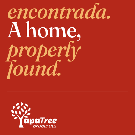
encontrada.
A home,
properly
found.