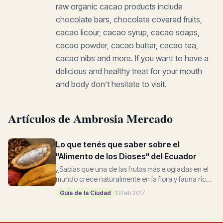
raw organic cacao products include
chocolate bars, chocolate covered fruits,
cacao licour, cacao syrup, cacao soaps,
cacao powder, cacao butter, cacao tea,
cacao nibs and more. If you want to have a
delicious and healthy treat for your mouth
and body don’t hesitate to visit.
Artículos de Ambrosia Mercado
Lo que tenés que saber sobre el
"Alimento de los Dioses" del Ecuador
¿Sabías que una de las frutas más elogiadas en el
mundo crece naturalmente en la flora y fauna rica
del Ecuador, produciendo algunos de los cultivos
Guía de la Ciudad
13 feb 2017
de mejor calidad en...