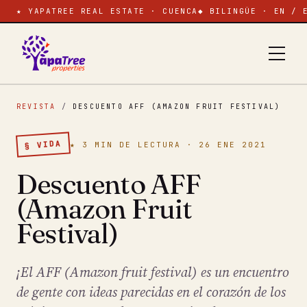
★ YAPATREE REAL ESTATE · CUENCA
◆ BILINGÜE · EN / 
REVISTA
/
DESCUENTO AFF (AMAZON FRUIT FESTIVAL)
§ VIDA
★ 3 MIN DE LECTURA · 26 ENE 2021
Descuento AFF
(Amazon Fruit
Festival)
¡El AFF (Amazon fruit festival) es un encuentro
de gente con ideas parecidas en el corazón de los