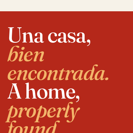
Una casa,
bien
encontrada.
A home,
properly
found.