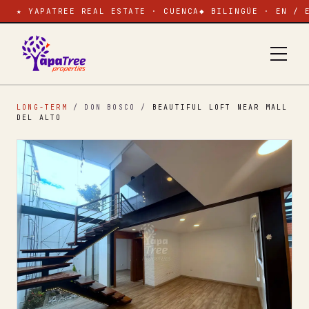
★ YAPATREE REAL ESTATE · CUENCA
◆ BILINGÜE · EN / 
LONG-TERM
/ DON BOSCO
/
BEAUTIFUL LOFT NEAR MALL
DEL ALTO