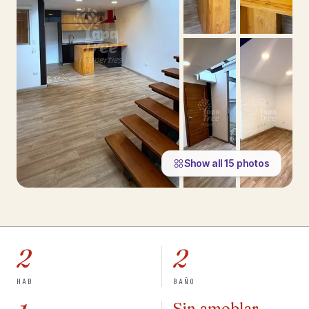
Show all
15
photos
2
2
HAB
BAÑO
Sin amoblar