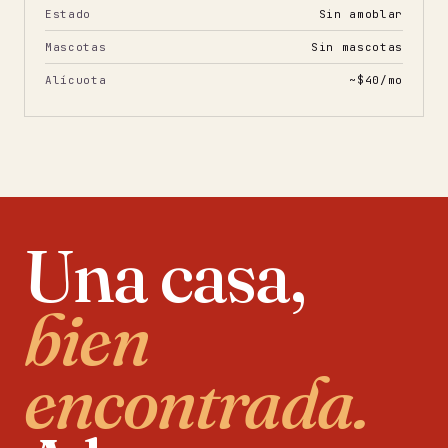
Estado
Sin amoblar
Mascotas
Sin mascotas
Alícuota
~$40/mo
Una casa,
bien
encontrada.