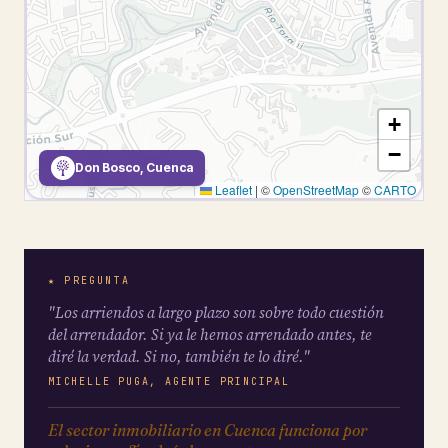
+
−
Don Bosco, Cuenca
Leaflet
|
©
OpenStreetMap
©
CARTO
★ PREGUNTA
"Los arriendos a largo plazo son sobre todo cuestión
del arrendador. Si ya le hemos arrendado antes, te
diré la verdad. Si no, también te lo diré."
MICHELLE PUGA, AGENTE PRINCIPAL
El sector inmobiliario en Cuenca funciona por