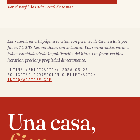
Ver el perfil de Guía Local de James →
Las reseñas en esta página se citan con permiso de Cuenca Eats por
James Li, MD. Las opiniones son del autor. Los restaurantes pueden
haber cambiado desde la publicación del libro. Por favor verifica
horarios, precios y propiedad directamente.
ÚLTIMA VERIFICACIÓN:
2026-05-25
·
SOLICITAR CORRECCIÓN O ELIMINACIÓN:
INFO@YAPATREE.COM
Una casa,