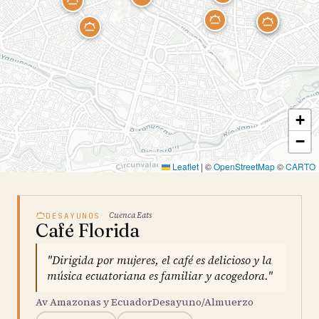
+
−
Leaflet
|
©
OpenStreetMap
©
CARTO
Cuenca Eats
DESAYUNOS
Café Florida
"Dirigida por mujeres, el café es delicioso y la
música ecuatoriana es familiar y acogedora."
Av Amazonas y EcuadorDesayuno/Almuerzo