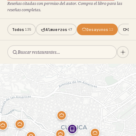
Reseñas citadas con permiso del autor. Compra el libro para las
reseñas completas.
Todos
Almuerzos
Desayunos
Caf
135
47
12