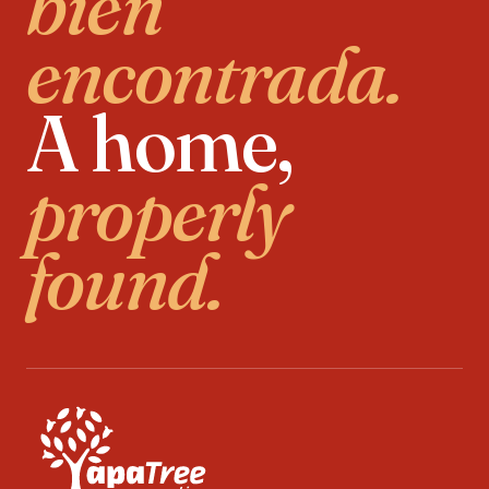
bien
encontrada.
A home,
properly
found.