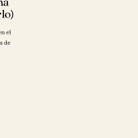
na
lo)
n el
s de