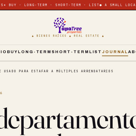
ES
✶ BUY · LONG-TERM · SHORT-TERM · LIST
● A SMALL LOCA
▲ BIENES RAÍCES ▲ REAL ESTATE ▲
CIO
BUY
LONG-TERM
SHORT-TERM
LIST
JOURNAL
AB
E USADO PARA ESTAFAR A MÚLTIPLES ARRENDATARIOS
26
departament