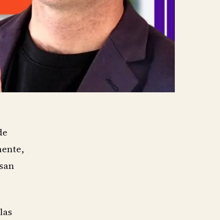
de
mente,
asan
las