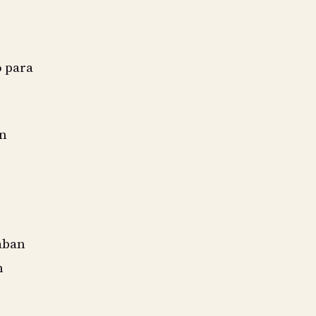
o para
un
aban
n