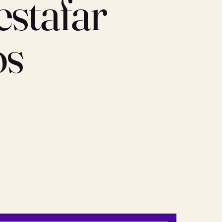
estafar
os