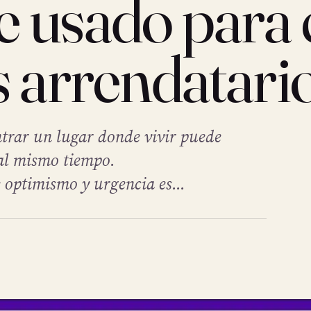
 usado para 
s arrendatari
trar un lugar donde vivir puede
al mismo tiempo.
optimismo y urgencia es...