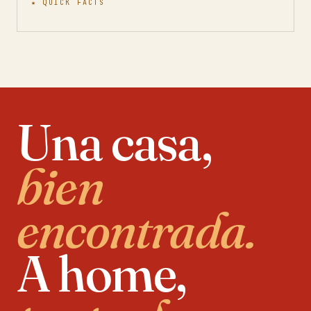
★ QUICK FACTS
Una casa,
bien
encontrada.
A home,