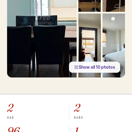
Show all
10
photos
2
2
HAB
BAÑO
96
1