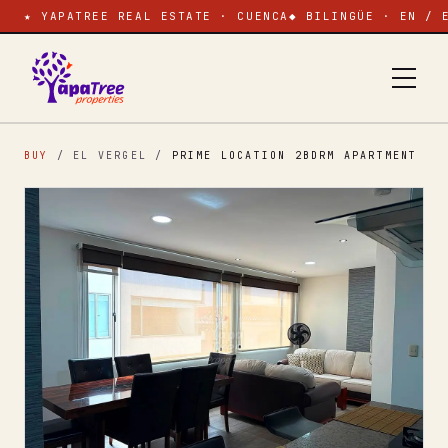
★ YAPATREE REAL ESTATE · CUENCA
◆ BILINGÜE · EN / 
BUY
/ EL VERGEL
/
PRIME LOCATION 2BDRM APARTMENT