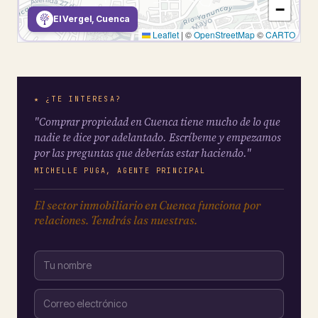
−
El Vergel, Cuenca
Leaflet
|
©
OpenStreetMap
©
CARTO
★ ¿TE INTERESA?
"Comprar propiedad en Cuenca tiene mucho de lo que
nadie te dice por adelantado. Escríbeme y empezamos
por las preguntas que deberías estar haciendo."
MICHELLE PUGA, AGENTE PRINCIPAL
El sector inmobiliario en Cuenca funciona por
relaciones. Tendrás las nuestras.