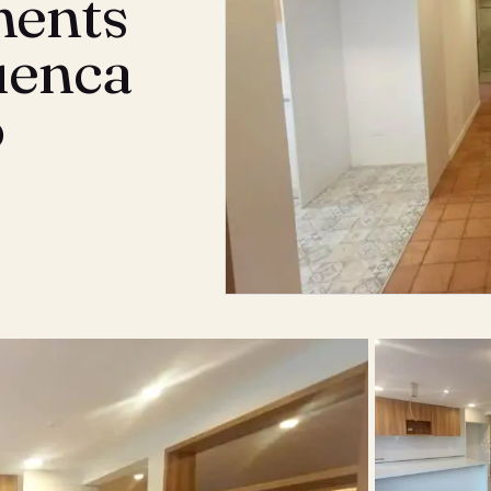
ments
uenca
o