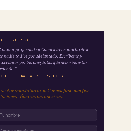
 ¿TE INTERESA?
omprar propiedad en Cuenca tiene mucho de lo
e nadie te dice por adelantado. Escríbeme y
pezamos por las preguntas que deberías estar
ciendo."
ICHELLE PUGA, AGENTE PRINCIPAL
 sector inmobiliario en Cuenca funciona por
laciones. Tendrás las nuestras.