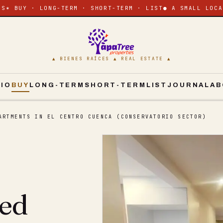
ES
✶ BUY · LONG-TERM · SHORT-TERM · LIST
● A SMALL LOCA
▲ BIENES RAÍCES ▲ REAL ESTATE ▲
CIO
BUY
LONG-TERM
SHORT-TERM
LIST
JOURNAL
AB
ARTMENTS IN EL CENTRO CUENCA (CONSERVATORIO SECTOR)
ted