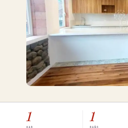
1
1
HAB
BAÑO