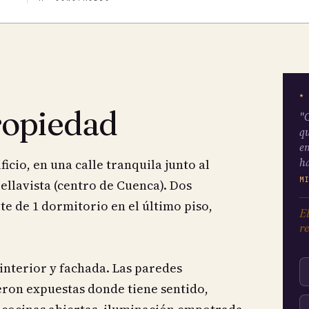
★
ropiedad
"C
qu
em
ha
cio, en una calle tranquila junto al
M
ellavista (centro de Cuenca). Dos
e de 1 dormitorio en el último piso,
El
re
interior y fachada. Las paredes
eron expuestas donde tiene sentido,