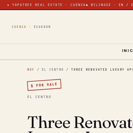
★ YAPATREE REAL ESTATE · CUENCA
◆ BILINGÜE · EN / 
CUENCA ·
ECUADOR
INI
BUY
/ EL CENTRO
/
THREE RENOVATED LUXURY AP
§ FOR SALE
EL CENTRO
Three Renova