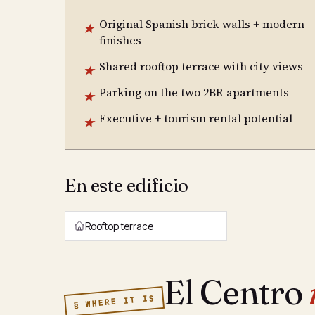
Original Spanish brick walls + modern
★
finishes
Shared rooftop terrace with city views
★
Parking on the two 2BR apartments
★
Executive + tourism rental potential
★
En este edificio
Rooftop terrace
El Centro
§ WHERE IT IS