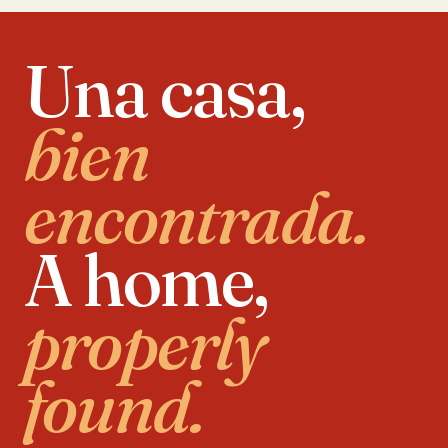
CHARGE.
Una casa,
bien
encontrada.
A home,
properly
found.