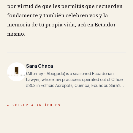
por virtud de que les permitás que recuerden
fondamente y también celebren vos y la
memoria de tu propia vida, acá en Ecuador
mismo.
Sara Chaca
(Attorney - Abogada) is a seasoned Ecuadorian
Lawyer, whose law practice is operated out of Office
#303 in Edificio Acropolis, Cuenca, Ecuador. Sara’s
personal email address is sara@ecuadorvisas.com,
and Sara’s personal cell phone number is
099.296.2065 – Sara has a less than 24 hour first
← VOLVER A ARTÍCULOS
response policy, in that if you email or call her, she
WILL return your first email or first phone call in less
than 24 hours (more typically closer to 24 minutes).
Most importantly, all first time consultations with Expats
for any type legal matter(s) are always FREE OF