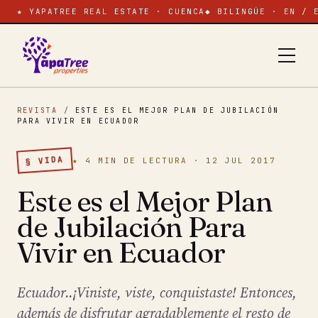
★ YAPATREE REAL ESTATE · CUENCA
◆ BILINGÜE · EN / 
REVISTA
/
ESTE ES EL MEJOR PLAN DE JUBILACIÓN
PARA VIVIR EN ECUADOR
§ VIDA
★ 4 MIN DE LECTURA · 12 JUL 2017
Este es el Mejor Plan
de Jubilación Para
Vivir en Ecuador
Ecuador..¡Viniste, viste, conquistaste! Entonces,
además de disfrutar agradablemente el resto de